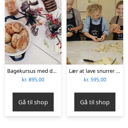
Bagekursus med danske klassikere hos CPH Cooking Class
Lær at lave snurrer på familie-bagekursus hos Karoline Trier
kr.
895,00
kr.
595,00
Gå til shop
Gå til shop